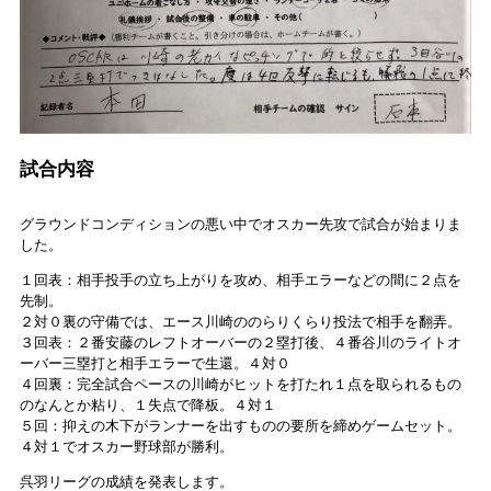
試合内容
グラウンドコンディションの悪い中でオスカー先攻で試合が始まりま
した。
１回表：相手投手の立ち上がりを攻め、相手エラーなどの間に２点を
先制。
２対０裏の守備では、エース川崎ののらりくらり投法で相手を翻弄。
３回表：２番安藤のレフトオーバーの２塁打後、４番谷川のライトオ
ーバー三塁打と相手エラーで生還。４対０
４回裏：完全試合ペースの川崎がヒットを打たれ１点を取られるもの
のなんとか粘り、１失点で降板。４対１
５回：抑えの木下がランナーを出すものの要所を締めゲームセット。
４対１でオスカー野球部が勝利。
呉羽リーグの成績を発表します。