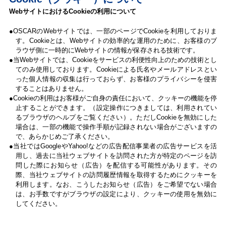
WebサイトにおけるCookieの利用について
OSCARのWebサイトでは、一部のページでCookieを利用しておりま
す。Cookieとは、Webサイトの効率的な運用のために、お客様のブ
ラウザ側に一時的にWebサイトの情報が保存される技術です。
当Webサイトでは、Cookieをサービスの利便性向上のための技術とし
てのみ使用しております。Cookieによる氏名やメールアドレスとい
った個人情報の収集は行っておらず、お客様のプライバシーを侵害
することはありません。
Cookieの利用はお客様がご自身の責任において、クッキーの機能を停
止することができます。（設定操作につきましては、利用されてい
るブラウザのヘルプをご覧ください）。ただしCookieを無効にした
場合は、一部の機能で操作手順が記録されない場合がございますの
で、あらかじめご了承ください。
当社ではGoogleやYahoo!などの広告配信事業者の広告サービスを活
用し、過去に当社ウェブサイトを訪問された方が特定のページを訪
問した際にお知らせ（広告）を配信する可能性があります。その
際、当社ウェブサイトの訪問履歴情報を取得するためにクッキーを
利用します。なお、こうしたお知らせ（広告）をご希望でない場合
は、お手数ですがブラウザの設定により、クッキーの使用を無効に
してください。