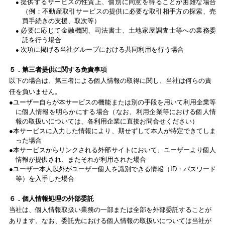
提供するサービスの性質上、個別に同意を得ることが困難な場合
（例：不動産取引サービスの提供に必要な取引相手方の探索、売
買手続きの支援、取次等）
必要に応じて金融機関、司法書士、土地家屋調査士等への業務委
託を行う場合
次項に掲げる当社グループにおける共同利用を行う場合
５．第三者提供に関する免責事項
以下の場合は、第三者による個人情報の取得に関し、当社は何らの責
任を負いません。
ユーザー自らが本サービスの機能または別の手段を用いて利用企業等
に個人情報を明らかにする場合（なお、利用企業等における個人情
報の取扱いについては、各利用企業に直接お問合せください）
本サービスに入力した情報により、期せずして本人が特定できてしま
った場合
本サービスからリンクされる外部サイトにおいて、ユーザーより個人
情報が提供され、またそれが利用された場合
ユーザー本人以外がユーザー個人を識別できる情報（ID・パスワード
等）を入手した場合
６．個人情報処理の外部委託
当社は、個人情報取扱い業務の一部または全部を外部委託することが
あります。なお、委託先における個人情報の取扱いについては当社が