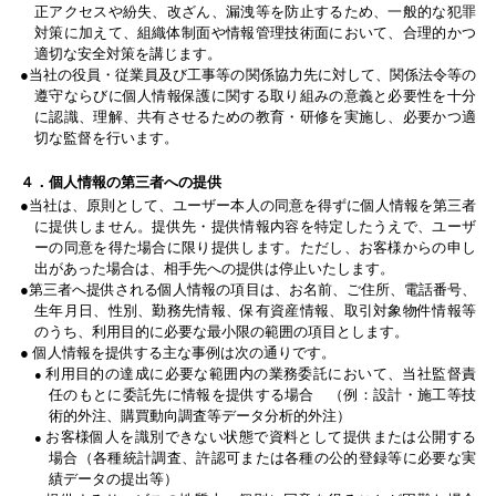
正アクセスや紛失、改ざん、漏洩等を防止するため、一般的な犯罪
対策に加えて、組織体制面や情報管理技術面において、合理的かつ
適切な安全対策を講じます。
当社の役員・従業員及び工事等の関係協力先に対して、関係法令等の
遵守ならびに個人情報保護に関する取り組みの意義と必要性を十分
に認識、理解、共有させるための教育・研修を実施し、必要かつ適
切な監督を行います。
４．個人情報の第三者への提供
当社は、原則として、ユーザー本人の同意を得ずに個人情報を第三者
に提供しません。提供先・提供情報内容を特定したうえで、ユーザ
ーの同意を得た場合に限り提供します。ただし、お客様からの申し
出があった場合は、相手先への提供は停止いたします。
第三者へ提供される個人情報の項目は、お名前、ご住所、電話番号、
生年月日、性別、勤務先情報、保有資産情報、取引対象物件情報等
のうち、利用目的に必要な最小限の範囲の項目とします。
個人情報を提供する主な事例は次の通りです。
利用目的の達成に必要な範囲内の業務委託において、当社監督責
任のもとに委託先に情報を提供する場合 （例：設計・施工等技
術的外注、購買動向調査等データ分析的外注）
お客様個人を識別できない状態で資料として提供または公開する
場合（各種統計調査、許認可または各種の公的登録等に必要な実
績データの提出等）