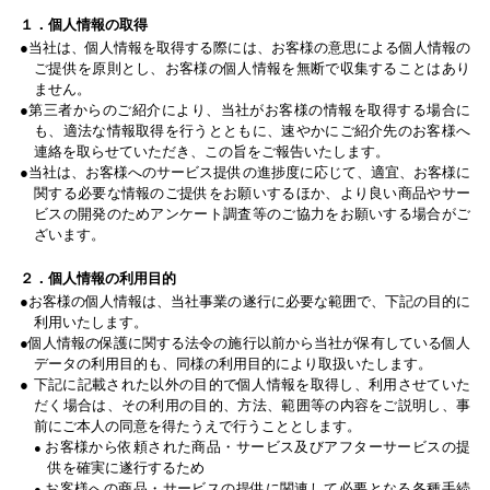
１．個人情報の取得
当社は、個人情報を取得する際には、お客様の意思による個人情報の
ご提供を原則とし、お客様の個人情報を無断で収集することはあり
ません。
第三者からのご紹介により、当社がお客様の情報を取得する場合に
も、適法な情報取得を行うとともに、速やかにご紹介先のお客様へ
連絡を取らせていただき、この旨をご報告いたします。
当社は、お客様へのサービス提供の進捗度に応じて、適宜、お客様に
関する必要な情報のご提供をお願いするほか、より良い商品やサー
ビスの開発のためアンケート調査等のご協力をお願いする場合がご
ざいます。
２．個人情報の利用目的
お客様の個人情報は、当社事業の遂行に必要な範囲で、下記の目的に
利用いたします。
個人情報の保護に関する法令の施行以前から当社が保有している個人
データの利用目的も、同様の利用目的により取扱いたします。
下記に記載された以外の目的で個人情報を取得し、利用させていた
だく場合は、その利用の目的、方法、範囲等の内容をご説明し、事
前にご本人の同意を得たうえで行うこととします。
お客様から依頼された商品・サービス及びアフターサービスの提
供を確実に遂行するため
お客様への商品・サービスの提供に関連して必要となる各種手続