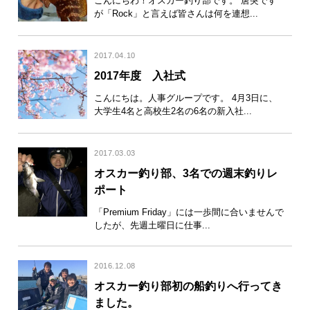
こんにちわ！オスカー釣り部です。 唐突です
が「Rock」と言えば皆さんは何を連想...
2017.04.10
2017年度 入社式
こんにちは。人事グループです。 4月3日に、
大学生4名と高校生2名の6名の新入社...
2017.03.03
オスカー釣り部、3名での週末釣りレ
ポート
「Premium Friday」には一歩間に合いませんで
したが、先週土曜日に仕事...
2016.12.08
オスカー釣り部初の船釣りへ行ってき
ました。