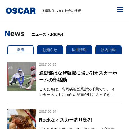
循環型住み替え社会の実現
ニュース・お知らせ
新着
お知らせ
採用情報
社内活動
2017.08.25
運動部はなぜ就職に強い?!オスカーホ
ームの部活動
こんにちは。高岡砺波営業所の千葉です。 イ
ンターネットに面白い記事が目に入ってき...
2017.06.14
Rockなオスカー釣り部?!