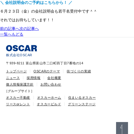
＼ 会社説明会のご予約はこちらから！ ／
６月２３日（金）の会社説明会も若干名受付中です＾＾
それではお待ちしています！！
前の記事へ
次の記事へ
一覧へもどる
株式会社OSCAR
〒939-8211 富山県富山市二口町四丁目7番地の14
トップページ
OSCARのテーマ
街づくりの実績
ニュース
採用情報
会社概要
個人情報保護方針
お問い合わせ
［グループサイト］
オスカー不動産
オスカーホーム
住まいるオスカー
リースorレント
オスカービルド
グリーンステージ