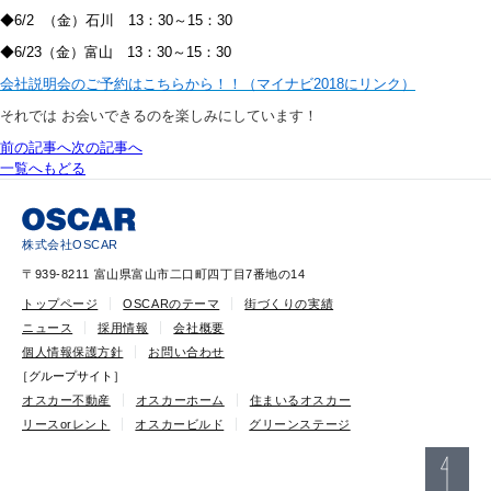
◆6/2 （金）石川 13：30～15：30
◆6/23（金）富山 13：30～15：30
会社説明会のご予約はこちらから！！（マイナビ2018にリンク）
それでは お会いできるのを楽しみにしています！
前の記事へ
次の記事へ
一覧へもどる
株式会社OSCAR
〒939-8211 富山県富山市二口町四丁目7番地の14
トップページ
OSCARのテーマ
街づくりの実績
ニュース
採用情報
会社概要
個人情報保護方針
お問い合わせ
［グループサイト］
オスカー不動産
オスカーホーム
住まいるオスカー
リースorレント
オスカービルド
グリーンステージ