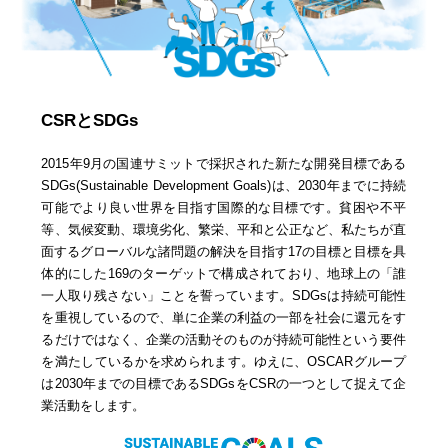
CSRとSDGs
2015年9月の国連サミットで採択された新たな開発目標である
SDGs(Sustainable Development Goals)は、2030年までに持続
可能でより良い世界を目指す国際的な目標です。貧困や不平
等、気候変動、環境劣化、繁栄、平和と公正など、私たちが直
面するグローバルな諸問題の解決を目指す17の目標と目標を具
体的にした169のターゲットで構成されており、地球上の「誰
一人取り残さない」ことを誓っています。SDGsは持続可能性
を重視しているので、単に企業の利益の一部を社会に還元をす
るだけではなく、企業の活動そのものが持続可能性という要件
を満たしているかを求められます。ゆえに、OSCARグループ
は2030年までの目標であるSDGsをCSRの一つとして捉えて企
業活動をします。