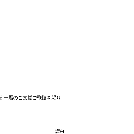
 一層のご支援ご鞭撻を賜り
謹白