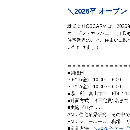
＼2026卒 オー
株式会社OSCARでは、20
オープン・カンパニー（１Da
住宅業界のこと、住まいに関
いただけます！
＝＝＝＝＝＝＝＝＝＝＝＝＝
■開催日
・6/14(金) 10:00～16:00
・7/12(金) 10:00～16:00
■場 所 富山市二口町4-7-
■対面方式、各日定員5名まで
■実施プログラム
AM：住宅業界研究、その中で
PM：ショールーム、職場、
■応募方法
＼2026卒 オ