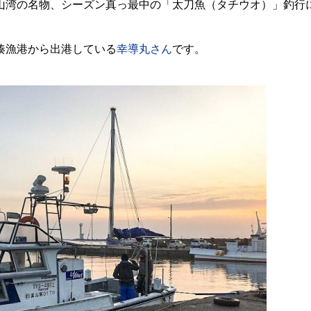
山湾の名物、シーズン真っ最中の「太刀魚（タチウオ）」釣行
湊漁港から出港している
幸導丸さん
です。