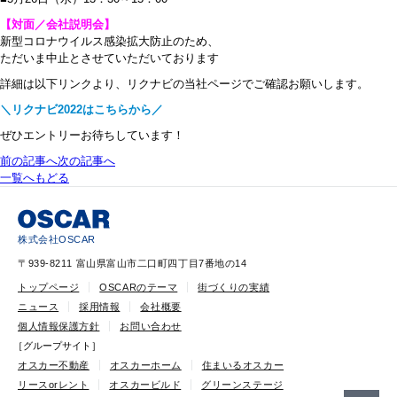
【対面／会社説明会】
新型コロナウイルス感染拡大防止のため、
ただいま中止とさせていただいております
詳細は以下リンクより、リクナビの当社ページでご確認お願いします。
＼リクナビ2022はこちらから／
ぜひエントリーお待ちしています！
前の記事へ
次の記事へ
一覧へもどる
株式会社OSCAR
〒939-8211 富山県富山市二口町四丁目7番地の14
トップページ
OSCARのテーマ
街づくりの実績
ニュース
採用情報
会社概要
個人情報保護方針
お問い合わせ
［グループサイト］
オスカー不動産
オスカーホーム
住まいるオスカー
リースorレント
オスカービルド
グリーンステージ