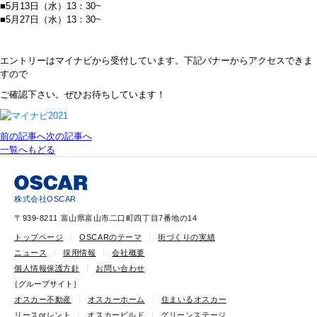
■5月13日（水）13：30~
■5月27日（水）13：30~
エントリーはマイナビから受付しています。下記バナーからアクセスできま
すので
ご確認下さい。ぜひお待ちしています！
前の記事へ
次の記事へ
一覧へもどる
株式会社OSCAR
〒939-8211 富山県富山市二口町四丁目7番地の14
トップページ
OSCARのテーマ
街づくりの実績
ニュース
採用情報
会社概要
個人情報保護方針
お問い合わせ
［グループサイト］
オスカー不動産
オスカーホーム
住まいるオスカー
リースorレント
オスカービルド
グリーンステージ