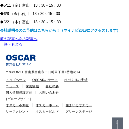
◆5/11（金）富山 13：30～15：30
◆6/8 （金）石川 13：30～15：30
◆6/21（木）富山 13：30～15：30
会社説明会のご予約はこちらから！（マイナビ2019にアクセスします）
前の記事へ
次の記事へ
一覧へもどる
株式会社OSCAR
〒939-8211 富山県富山市二口町四丁目7番地の14
トップページ
OSCARのテーマ
街づくりの実績
ニュース
採用情報
会社概要
個人情報保護方針
お問い合わせ
［グループサイト］
オスカー不動産
オスカーホーム
住まいるオスカー
リースorレント
オスカービルド
グリーンステージ