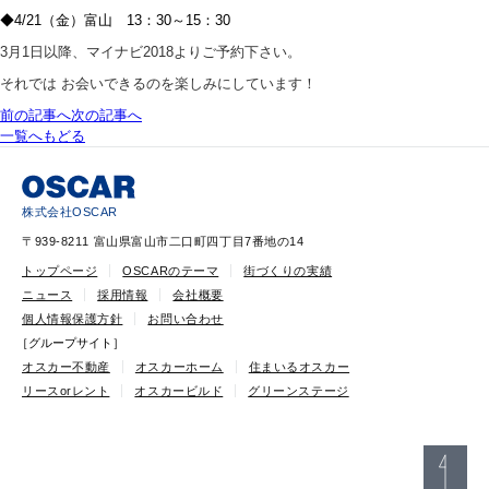
◆4/21（金）富山 13：30～15：30
3月1日以降、マイナビ2018よりご予約下さい。
それでは お会いできるのを楽しみにしています！
前の記事へ
次の記事へ
一覧へもどる
株式会社OSCAR
〒939-8211 富山県富山市二口町四丁目7番地の14
トップページ
OSCARのテーマ
街づくりの実績
ニュース
採用情報
会社概要
個人情報保護方針
お問い合わせ
［グループサイト］
オスカー不動産
オスカーホーム
住まいるオスカー
リースorレント
オスカービルド
グリーンステージ